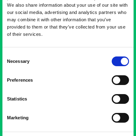
We also share information about your use of our site with
our social media, advertising and analytics partners who
may combine it with other information that you’ve
provided to them or that they’ve collected from your use
of their services.
Consent
Necessary
Selection
L
A
Z
O
N
E
D
E
B
A
S
S
E
É
M
I
S
S
I
O
N
Preferences
Bruxelles Environnement
Statistics
Marketing